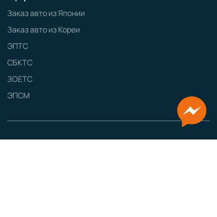
Заказ авто из Японии
Заказ авто из Кореи
ЭПТС
СБКТС
ЗОЕТС
ЭПСМ
Политика конфиденциальности
GRAMPUS
Сайт разработан
Наименование:
ООО «ТЕСТ-ДРАЙВ»
Юридический адрес:
160000, г. Вологда, ул. Мира, д. 40, пом. 5
ИНН:
3525462138