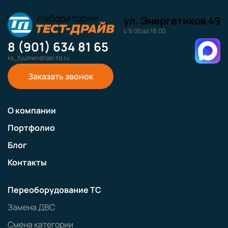
ул. Энергетиков 49
с 9:00 до 18:00
8 (901) 634 81 65
ks_tyumen@lab-td.ru
Заказать звонок
О компании
Портфолио
Блог
Контакты
Переоборудование ТС
Замена ДВС
Смена категории