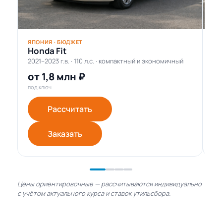
ЯПОНИЯ · БЮДЖЕТ
ЯП
Honda Fit
Ni
2021–2023 г.в. · 110 л.с. · компактный и экономичный
20
от 1,8 млн ₽
о
под ключ
под
Рассчитать
Заказать
Цены ориентировочные — рассчитываются индивидуально
с учётом актуального курса и ставок утильсбора.