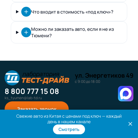
Что входит в стоимость «под ключ»?
Можно ли заказать авто, если я не из
Тюмени?
ул. Энергетиков 49
с 9:00 до 18:00
8 800 777 15 08
ks_tyumen@lab-td.ru
Заказать звонок
Свежие авто из Китая с ценами под ключ — каждый
день в нашем канале
Смотреть
О компании