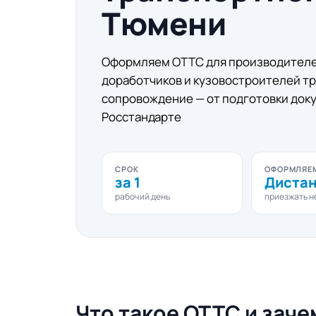
Тюмени
Оформляем ОТТС для производителе
доработчиков и кузовостроителей т
сопровождение — от подготовки доку
Росстандарте
СРОК
ОФОРМЛЯЕ
за 1
Диста
рабочий день
приезжать н
Что такое ОТТС и заче