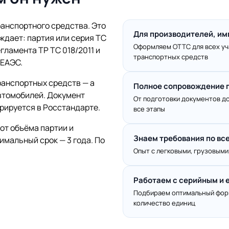
анспортного средства. Это
Для производителей, им
ждает: партия или серия ТС
Оформляем ОТТС для всех уч
гламента ТР ТС 018/2011 и
транспортных средств
 ЕАЭС.
анспортных средств — а
Полное сопровождение 
втомобилей. Документ
От подготовки документов до
рируется в Росстандарте.
все этапы
 от объёма партии и
Знаем требования по вс
мальный срок — 3 года. По
Опыт с легковыми, грузовыми
Работаем с серийным и
Подбираем оптимальный форм
количество единиц