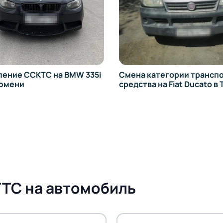
ение ССКТС на BMW 335i
Смена категории трансп
Тюмени
средства на Fiat Ducato 
ТТС на автомобиль