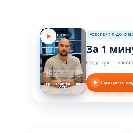
ЭКСПЕРТ О ДОКУМ
SHORT ·
1 мин
За 1 мин
Когда нужно, как о
Смотреть ви
про свидетельство
ОТТС