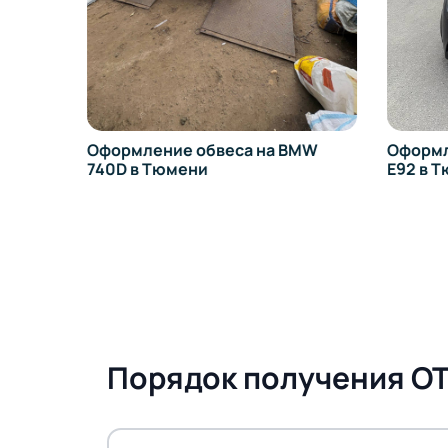
Оформление обвеса на BMW
Оформл
740D в Тюмени
E92 в 
Порядок получения О