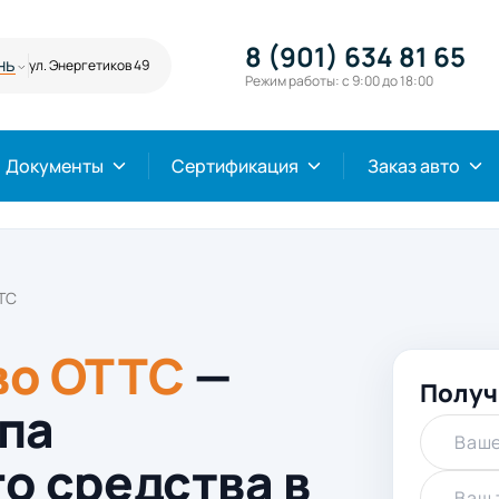
8 (901) 634 81 65
нь
ул. Энергетиков 49
Режим работы: с 9:00 до 18:00
Документы
Сертификация
Заказ авто
ТС
во ОТТС
—
Получ
па
Ваше
о средства в
Ваш 