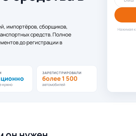
й, импортёров, сборщиков,
Нажимая к
ранспортных средств. Полное
ментов до регистрации в
М
ЗАРЕГИСТРИРОВАЛИ
нционно
более 1 500
е нужно
автомобилей
м он нужен