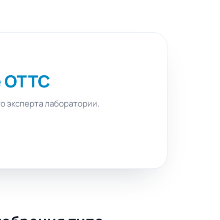
е ОТТС
го эксперта лаборатории.