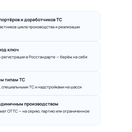
портёров и доработчиков ТС
астников цикла производства и реализации
под ключ
 регистрации в Росстандарте — берём на себя
ем типам ТС
, специальными ТС и надстройками на шасси
 единичным производством
ат ОТТС — на серию, партию или ограниченное