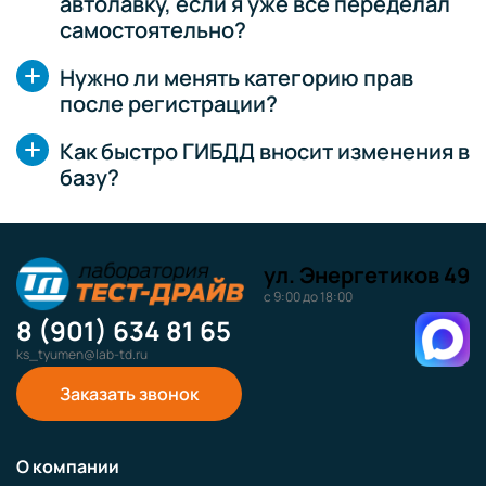
автолавку, если я уже все переделал
самостоятельно?
Нужно ли менять категорию прав
после регистрации?
Как быстро ГИБДД вносит изменения в
базу?
ул. Энергетиков 49
с 9:00 до 18:00
8 (901) 634 81 65
ks_tyumen@lab-td.ru
Заказать звонок
О компании