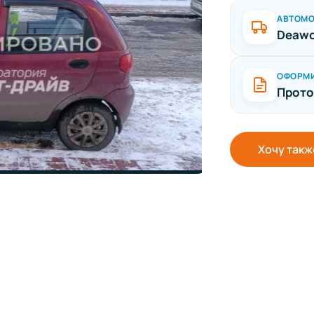
АВТОМ
Deawo
ОФОРМ
Прото
Хочу такж