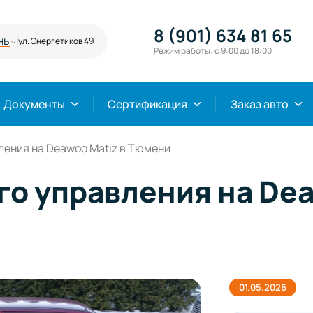
8 (901) 634 81 65
нь
ул. Энергетиков 49
Режим работы: с 9:00 до 18:00
Документы
Сертификация
Заказ авто
ления на Deawoo Matiz в Тюмени
о управления на Dea
01.05.2026