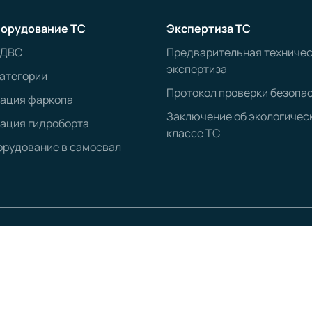
орудование ТС
Экспертиза ТС
 ДВС
Предварительная техниче
экспертиза
атегории
Протокол проверки безопа
рация фаркопа
Заключение об экологичес
ация гидроборта
классе ТС
рудование в самосвал
ОГРН:
1203500020547
д. 40, пом. 5
КПП:
352501001