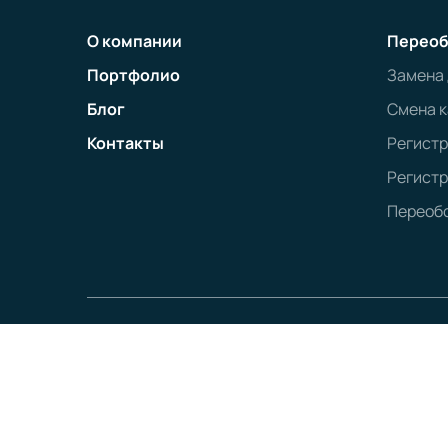
О компании
Переоб
Портфолио
Замена
Блог
Смена к
Контакты
Регист
Регистр
Переобо
Политика конфиденциальности
Наименование:
ООО «ТЕСТ-ДРАЙВ»
Юридический адрес:
160000, г. Вологда, ул. Мира, 