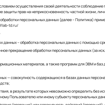
словием осуществления своей деятельности соблюдение п
ле защиты прав на неприкосновенность частной жизни, лич
обработки персональных данных (далее – Политика) прим
//lab-td.ru/
е
х данных – обработка персональных данных с помощью ср
нное прекращение обработки персональных данных (за иск
ормационных материалов, а также программ для ЭВМ и баз 
ых — совокупность содержащихся в базах данных персона
едств;
твия, в результате которых невозможно определить без 
ному Пользователю или иному субъекту персональных дан
ствие (операция) или совокупность действий (операций)