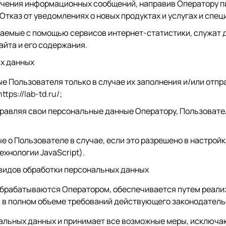
учения информационных сообщений, направив Оператору п
Отказ от уведомлениях о новых продуктах и услугах и спе
аемые с помощью сервисов интернет-статистики, служат 
айта и его содержания.
ых данных
 Пользователя только в случае их заполнения и/или отп
ttps://lab-td.ru/
;
равляя свои персональные данные Оператору, Пользовател
 о Пользователе в случае, если это разрешено в настрой
хнологии JavaScript).
х видов обработки персональных данных
обрабатываются Оператором, обеспечивается путем реали
 в полном объеме требований действующего законодатель
альных данных и принимает все возможные меры, исключ