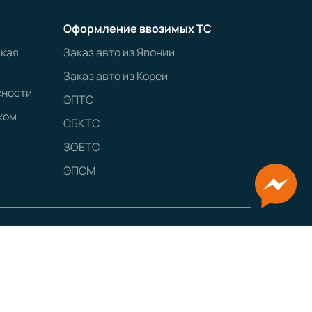
Оформление ввозимых ТС
ская
Заказ авто из Японии
Заказ авто из Кореи
сности
ЭПТС
ком
СБКТС
ЗОЕТС
ЭПСМ
GRAMPUS
Сайт разработан