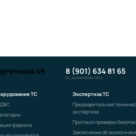
ергетиков 49
8 (901) 634 81 65
ks_tyumen@lab-td.ru
орудование ТС
Экспертиза ТС
 ДВС
Предварительная техниче
экспертиза
атегории
Протокол проверки безопа
рация фаркопа
Заключение об экологичес
ация гидроборта