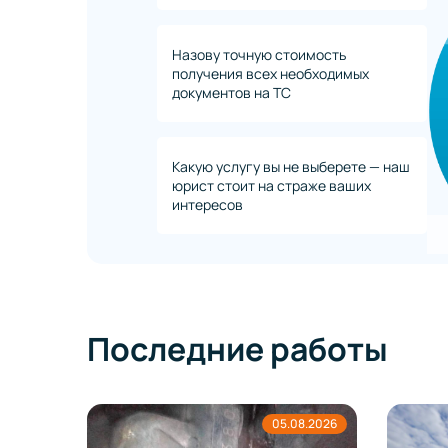
Назову точную стоимость
получения всех необходимых
документов на ТС
Какую услугу вы не выберете — наш
юрист стоит на страже ваших
интересов
Последние работы
8.2026
05.08.2026