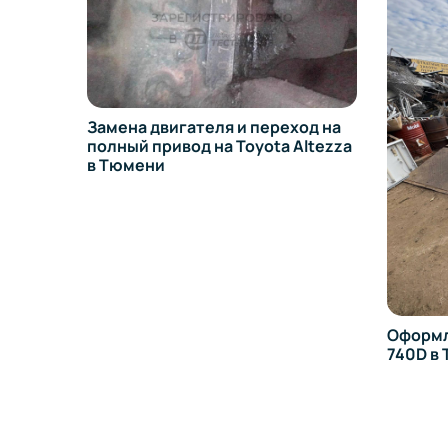
Замена двигателя и переход на
полный привод на Toyota Altezza
в Тюмени
Оформл
13 в
740D в