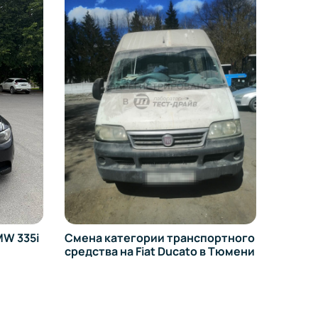
Перео
на УРА
W 335i
Смена категории транспортного
средства на Fiat Ducato в Тюмени