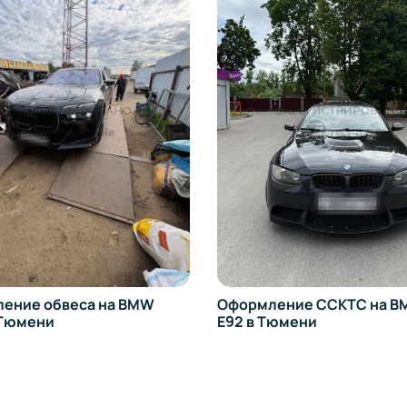
ение обвеса на BMW
Оформление ССКТС на BM
 Тюмени
E92 в Тюмени