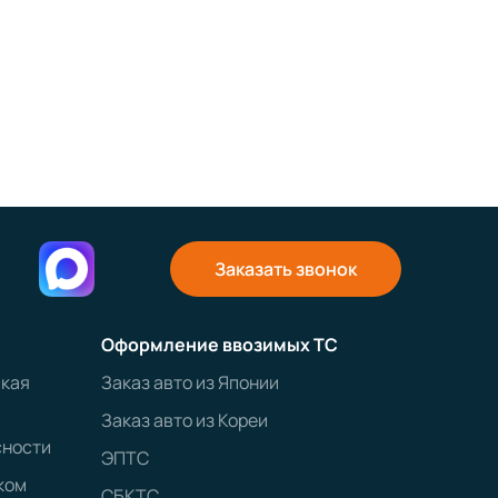
Заказать звонок
Оформление ввозимых ТС
ская
Заказ авто из Японии
Заказ авто из Кореи
сности
ЭПТС
ком
СБКТС