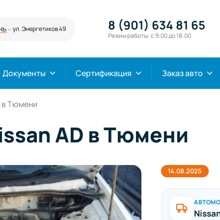
8 (901) 634 81 65
нь
ул. Энергетиков 49
Режим работы: с 9:00 до 18:00
Документы
Сертификация
Заказ авто
D в Тюмени
issan AD в Тюмени
14.08.2025
АВТОМ
Nissa