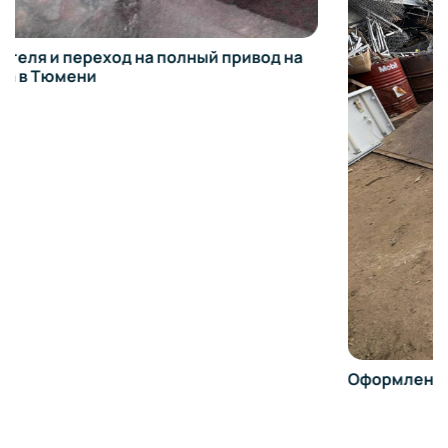
Оформление обвеса на BMW 740D в Тюмени